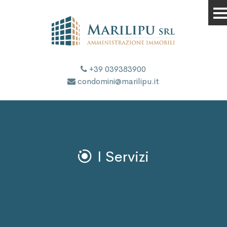
Me
+39 039383900
condomini@marilipu.it
I Servizi